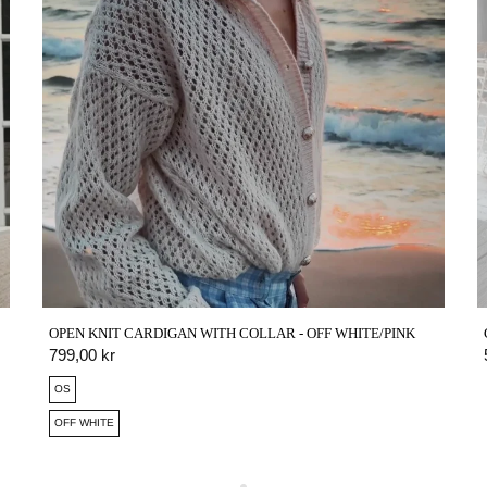
OPEN KNIT CARDIGAN WITH COLLAR - OFF WHITE/PINK
QUICK VIEW
799,00 kr
OS
OFF WHITE