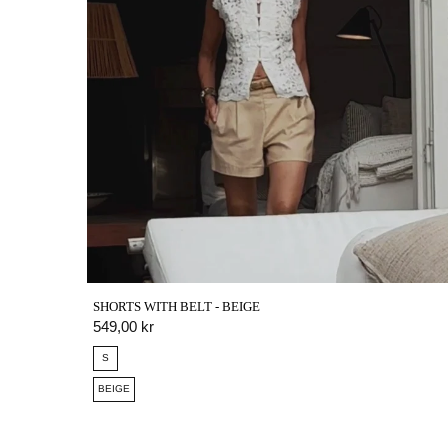
SHORTS WITH BELT - BEIGE
W
QUICK VIEW
549,00 kr
S
BEIGE