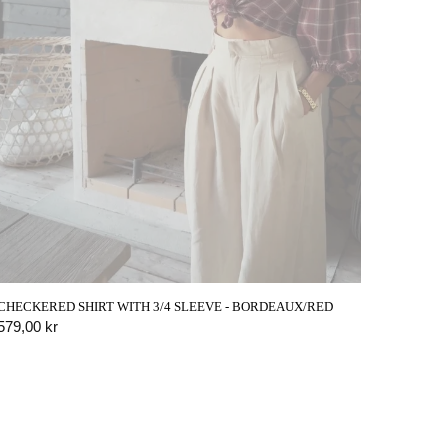
CHECKERED SHIRT WITH 3/4 SLEEVE - BORDEAUX/RED
CROPPE
PÅMIND MIG
QUICK VIEW
579,00 kr
639,00 
OS
BLUE