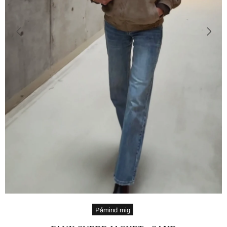
Påmind mig