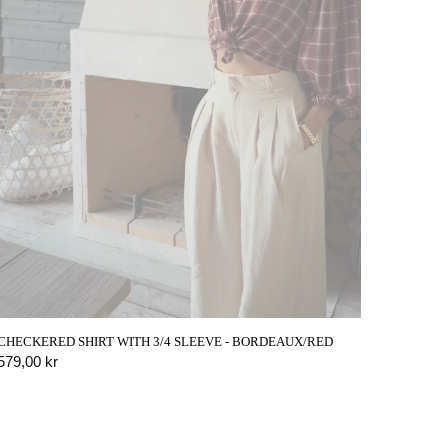
CHECKERED SHIRT WITH 3/4 SLEEVE - BORDEAUX/RED
CROPPE
PÅMIND MIG
QUICK VIEW
579,00 kr
639,00 