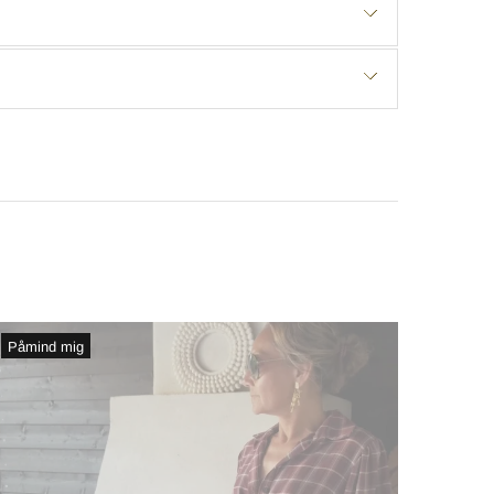
Påmind mig
Påmin