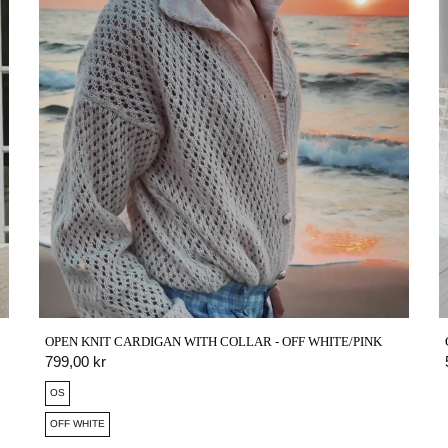
OPEN KNIT CARDIGAN WITH COLLAR - OFF WHITE/PINK
QUICK VIEW
799,00 kr
OS
OFF WHITE