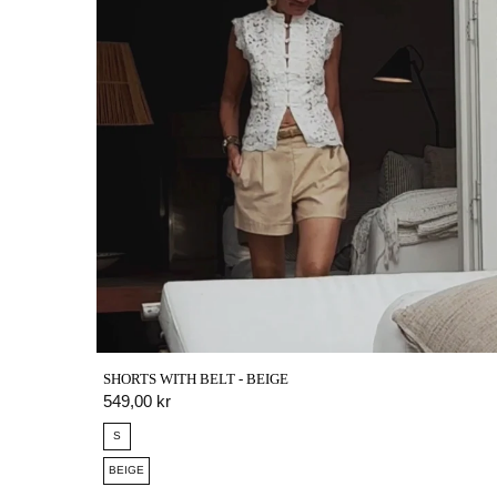
SHORTS WITH BELT - BEIGE
W
QUICK VIEW
549,00 kr
S
BEIGE