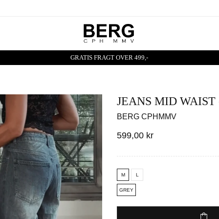
GRATIS FRAGT OVER 499,-
JEANS MID WAIST 
BERG CPHMMV
599,00 kr
M
L
GREY