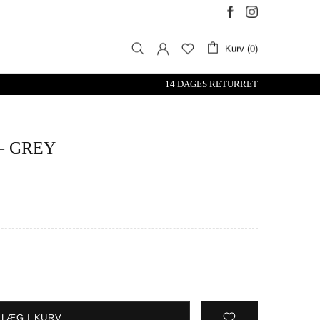
Kurv (0)
14 DAGES RETURRET
- GREY
LÆG I KURV