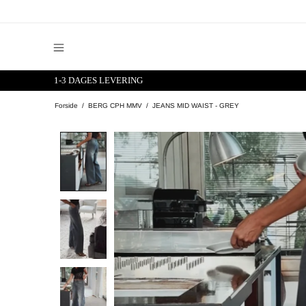
1-3 DAGES LEVERING
Forside
BERG CPH MMV
JEANS MID WAIST - GREY